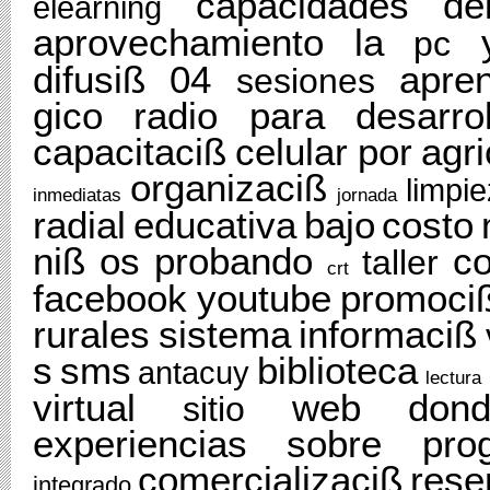
capacidades
de
elearning
aprovechamiento
la
pc
difusiß
04
apren
sesiones
gico
radio
para
desarrol
capacitaciß
celular
por
agri
organizaciß
limpi
inmediatas
jornada
radial
educativa
bajo
costo
niß
os
probando
co
taller
crt
facebook
youtube
promoci
rurales
sistema
informaciß
s
sms
biblioteca
antacuy
lectura
virtual
web
don
sitio
experiencias
sobre
pro
comercializaciß
rese
integrado