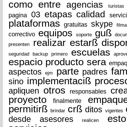
como
entre
agencias
turistas
etapas
calidad
03
pagina
servic
plataformas
skype
gratuitas
filma
equipos
guß
correctivo
soporte
docu
realizar
estarß
dispo
presenten
escuelas
seguridad
backup
primero
aprov
espacio
producto
sera
empaq
parte
fam
aspectos
padres
ejm
implementaciß
proces
sino
otros
cre
apliquen
responsables
proyecto
empaque
finalmente
permitirß
crß
ditos
brindar
vigentes
esto
desde
asesores
realicen