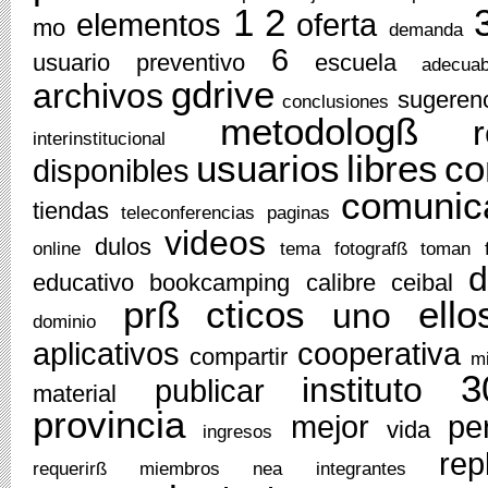
1
2
elementos
oferta
mo
demanda
6
usuario
preventivo
escuela
adecuab
gdrive
archivos
sugeren
conclusiones
metodologß
r
interinstitucional
usuarios
libres
co
disponibles
comunic
tiendas
teleconferencias
paginas
videos
dulos
online
tema
fotografß
toman
d
educativo
bookcamping
calibre
ceibal
prß
cticos
ello
uno
dominio
aplicativos
cooperativa
compartir
mi
3
instituto
publicar
material
provincia
mejor
pe
vida
ingresos
rep
requerirß
miembros
nea
integrantes