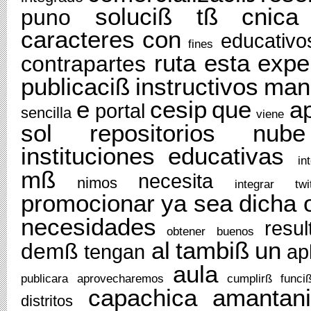
soluciß
tß
cnica
puno
caracteres
con
educativo
fines
ruta
esta
expe
contrapartes
publicaciß
instructivos
man
e
cesip
que
a
portal
sencilla
viene
sol
repositorios
nube
instituciones
educativas
in
mß
necesita
nimos
integrar
twi
promocionar
ya
sea
dicha
necesidades
resul
obtener
buenos
al
tambiß
un
demß
tengan
ap
aula
publicara
aprovecharemos
cumplirß
funci
capachica
amantani
distritos