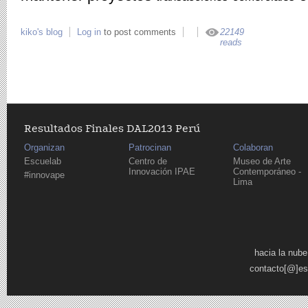
kiko's blog
Log in
to post comments
22149
reads
Resultados Finales DAL2013 Perú
Organizan
Patrocinan
Colaboran
Escuelab
Centro de
Museo de Arte
Innovación IPAE
Contemporáneo -
#innovape
Lima
Páginas
hacia la nube
contacto[@]es