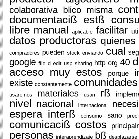
cont
colaborativa
blico
misma
documentaciß
estß
consu
libre
manual
facilitar
ut
aplicable
datos
productoras
quienes
cual
pueden
se
compradores
stock
enviando
d
google
40
http
org
file
d
edit
usp
sharing
acceso
muy
estos
i
porque
comunidades
existe
constantemente
rß
materiales
implem
usaremos
usan
nivel
nacional
neces
internacional
espera
interß
sano
consumo
prec
comunicaciß
costos
principa
personas
bß
interaprendizaje
desplazarse