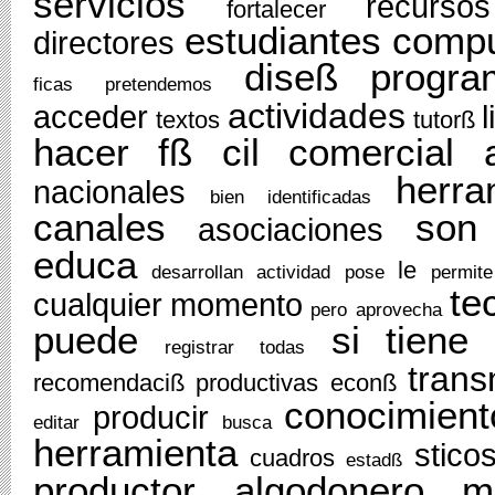
servicios
recursos
fortalecer
estudiantes
compu
directores
diseß
progra
ficas
pretendemos
actividades
acceder
textos
tutorß
hacer
fß
cil
comercial
herra
nacionales
bien
identificadas
canales
son
asociaciones
educa
le
desarrollan
actividad
pose
permite
te
cualquier
momento
pero
aprovecha
puede
si
tiene
registrar
todas
trans
recomendaciß
productivas
econß
conocimient
producir
editar
busca
herramienta
stico
cuadros
estadß
productor
algodonero
m