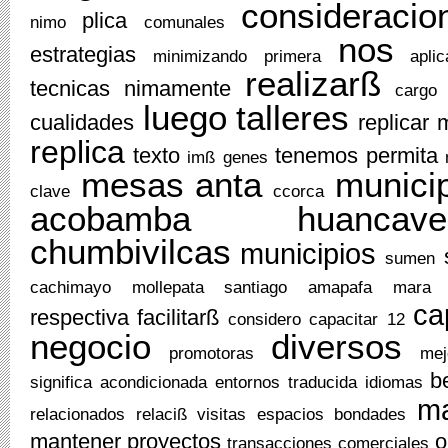
consideracio
plica
nimo
comunales
nos
estrategias
minimizando
primera
aplic
realizarß
tecnicas
nimamente
cargo
luego
talleres
cualidades
replicar
replica
texto
tenemos
permita
imß
genes
mesas
anta
munici
clave
ccorca
acobamba
huancave
chumbivilcas
municipios
sumen
cachimayo
mollepata
santiago
amapafa
mara
ca
respectiva
facilitarß
considero
capacitar
12
negocio
diversos
promotoras
mej
b
significa
acondicionada
entornos
traducida
idiomas
m
relacionados
relaciß
visitas
espacios
bondades
mantener
proyectos
o
transacciones
comerciales