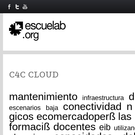
C4C CLOUD
mantenimiento
d
infraestructura
conectividad
n
escenarios
baja
gicos
ecomercadoperß
las
formaciß
docentes
eib
utiliza