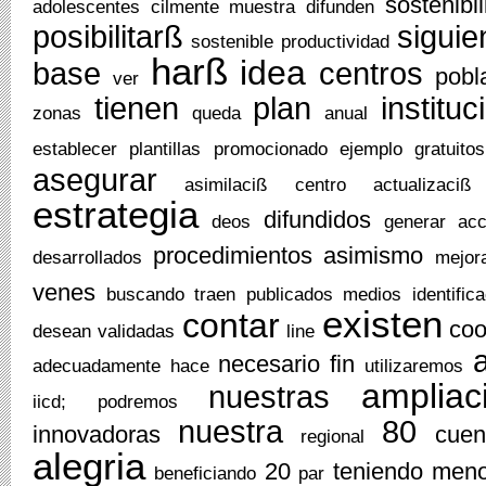
sostenibi
adolescentes
cilmente
muestra
difunden
posibilitarß
siguie
sostenible
productividad
harß
idea
base
centros
pobl
ver
tienen
plan
instituc
zonas
queda
anual
establecer
plantillas
promocionado
ejemplo
gratuitos
asegurar
asimilaciß
centro
actualizaciß
estrategia
difundidos
deos
generar
ac
procedimientos
asimismo
desarrollados
mejor
venes
buscando
traen
publicados
medios
identific
existen
contar
coo
desean
validadas
line
necesario
fin
adecuadamente
hace
utilizaremos
ampliac
nuestras
iicd;
podremos
nuestra
80
innovadoras
cuen
regional
alegria
20
teniendo
men
beneficiando
par