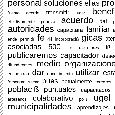
personal
pr
soluciones
ellas
benef
transmitir
fuente
acorde
lugar
acuerdo
dat
efectivamente
prioriza
autoridades
familiar
capacitara
fe
gicas
ate
ende
permitir
44
incorporaciß
asociadas
500
lß
co
ejecutores
publicaremos
capacitador
dese
medio
organizacion
difundiremos
dar
utilizar
est
encuentran
conocimiento
pues
actualmente
fomentar
sacar
terceros
poblaciß
puntuales
capacitados
ugel
colaborativo
artesanos
polß
municipalidades
aprendizajes