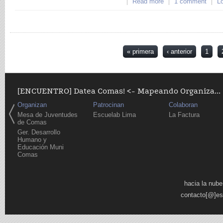
Read more
about testing escue
1 comment
Lo
Páginas
« primera
‹ anterior
1
[ENCUENTRO] Datea Comas! <- Mapeando Organiza...
Organizan
Patrocinan
Colaboran
Mesa de Juventudes
Escuelab Lima
La Factura
de Comas
Ger. Desarrollo
Humano y
Educación Muni
Comas
Páginas
hacia la nube
contacto[@]es