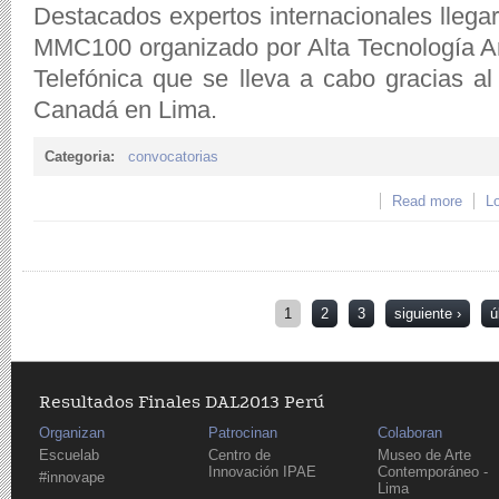
Destacados expertos internacionales llega
MMC100 organizado por Alta Tecnología A
Telefónica que se lleva a cabo gracias 
Canadá en Lima.
Categoria:
convocatorias
Read more
about
Lo
medio
Páginas
1
2
3
siguiente ›
ú
Resultados Finales DAL2013 Perú
Organizan
Patrocinan
Colaboran
Escuelab
Centro de
Museo de Arte
Innovación IPAE
Contemporáneo -
#innovape
Lima