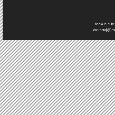
Páginas
hacia la nube
contacto[@]es