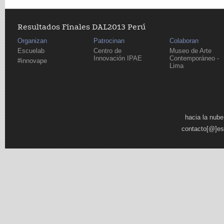
Resultados Finales DAL2013 Perú
Organizan
Patrocinan
Colaboran
Escuelab
Centro de
Museo de Arte
Innovación IPAE
Contemporáneo -
#innovape
Lima
Páginas
hacia la nube
contacto[@]es