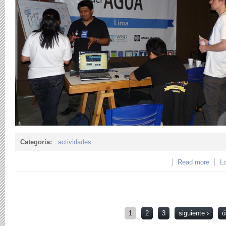
Categoria:
actividades
Read more
about
Lo
LEAN
Páginas
1
2
3
siguiente ›
ú