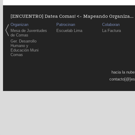
[ENCUENTRO] Datea Comas! <- Mapeando Organiza...
Organizan
Patrocinan
Colaboran
Mesa de Juventudes
Escuelab Lima
La Factura
de Comas
Ger. Desarrollo
Humano y
Educación Muni
Comas
Páginas
hacia la nube
contacto[@]es