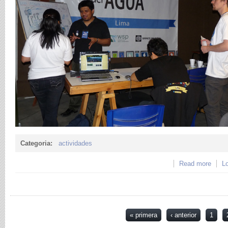
Categoria:
actividades
Read more
about
Lo
LEAN
Páginas
« primera
‹ anterior
1