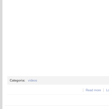
Categoria:
videos
Read more
about
Lo
exper