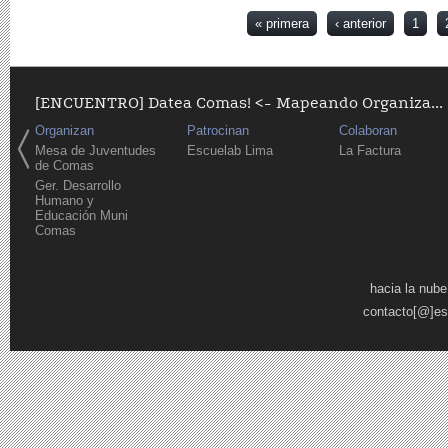
Páginas
« primera
‹ anterior
1
[ENCUENTRO] Datea Comas! <- Mapeando Organiza...
Organizan
Patrocinan
Colaboran
Mesa de Juventudes
Escuelab Lima
La Factura
de Comas
Ger. Desarrollo
Humano y
Educación Muni
Comas
Páginas
hacia la nube
contacto[@]es