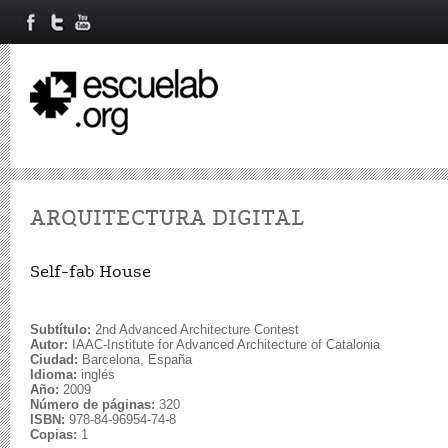
ARQUITECTURA DIGITAL
Self-fab House
Subtítulo:
2nd Advanced Architecture Contest
Autor:
IAAC-Institute for Advanced Architecture of Catalonia
Ciudad:
Barcelona, España
Idioma:
inglés
Año:
2009
Número de páginas:
320
ISBN:
978-84-96954-74-8
Copias:
1