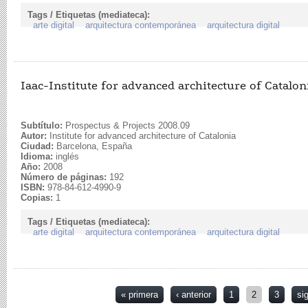
Tags / Etiquetas (mediateca):
arte digital
arquitectura contemporánea
arquitectura digital
Iaac-Institute for advanced architecture of Catalon
Subtítulo:
Prospectus & Projects 2008.09
Autor:
Institute for advanced architecture of Catalonia
Ciudad:
Barcelona, España
Idioma:
inglés
Año:
2008
Número de páginas:
192
ISBN:
978-84-612-4990-9
Copias:
1
Tags / Etiquetas (mediateca):
arte digital
arquitectura contemporánea
arquitectura digital
Páginas
« primera
‹ anterior
1
2
3
si