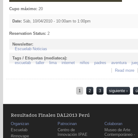
Cupo máximo:
20
Date:
Sáb, 10/04/2010 -
10:00am
to
1:00pm
Reservation Status:
2
Newsletter:
Escuelab Noticias
Tags / Etiquetas (mediateca):
escuelab
taller
lima
internet
niños
padres
aventura
jue
Read more
a
pa
Páginas
1
2
3
siguiente ›
ú
Resultados Finales DAL2013 Perú
Organizan
Patrocinan
Colaboran
Escuelab
Centro de
Museo de Arte
Innovación IPAE
Contemporáneo -
#innovape