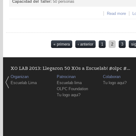
Capacidad del Taller:
50 personas
Read more
about
Lo
Páginas
« primera
‹ anterior
1
2
3
si
XO LAB 2013: Llegaron 50 XOs a Escuelab! #olpc #...
Organizan
Patrocinan
Colaboran
Escuelab Lima
Escuelab lima
Tu logo aqui?
OLPC Foundation
Tu logo aqui?