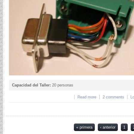
Capacidad del Taller:
20 personas
Read more
about 1er encuentro 
2 comments
Lo
Páginas
« primera
‹ anterior
1