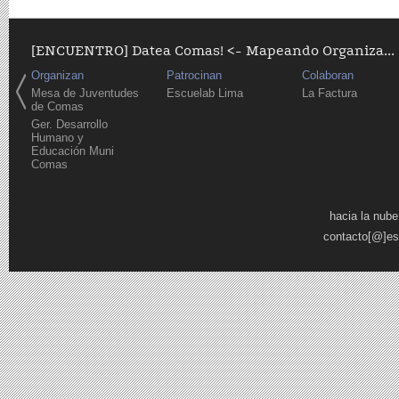
[ENCUENTRO] Datea Comas! <- Mapeando Organiza...
Organizan
Patrocinan
Colaboran
Mesa de Juventudes
Escuelab Lima
La Factura
de Comas
Ger. Desarrollo
Humano y
Educación Muni
Comas
Páginas
hacia la nube
contacto[@]es