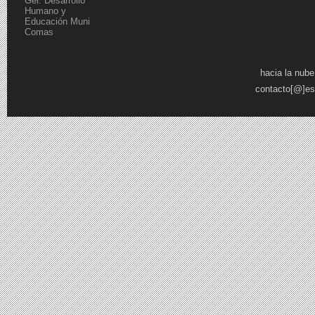
Ger. Desarrollo
Humano y
Educación Muni
Comas
Páginas
hacia la nube
contacto[@]es