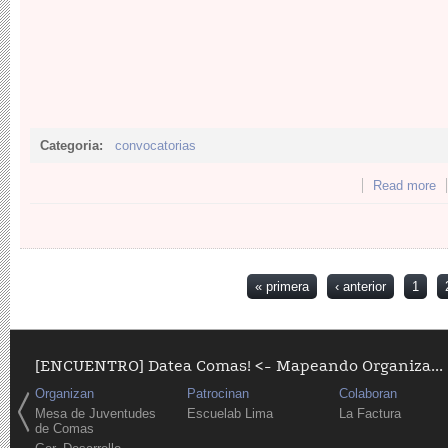
Categoria:
convocatorias
Read more
ab
N
Páginas
« primera
‹ anterior
1
[ENCUENTRO] Datea Comas! <- Mapeando Organiza...
Organizan
Patrocinan
Colaboran
Mesa de Juventudes
Escuelab Lima
La Factura
de Comas