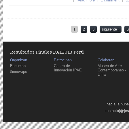
Read more
about Fotos del Tal
1 comment
Lo
Creativos
Páginas
1
2
3
siguiente ›
ú
Resultados Finales DAL2013 Perú
Organizan
Patrocinan
Colaboran
Escuelab
Centro de
Museo de Arte
Innovación IPAE
Contemporáneo -
#innovape
Lima
Páginas
hacia la nube
contacto[@]es