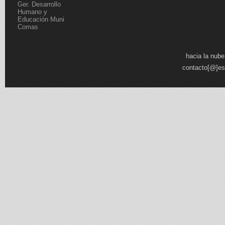
Ger. Desarrollo
Humano y
Educación Muni
Comas
Páginas
hacia la nube
contacto[@]es