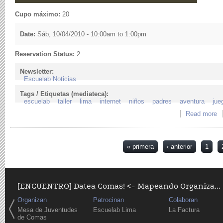
Cupo máximo:
20
Date:
Sáb, 10/04/2010 -
10:00am
to
1:00pm
Reservation Status:
2
Newsletter:
Escuelab Noticias
Tags / Etiquetas (mediateca):
escuelab
taller
lima
internet
niños
padres
aventura
jue
Read more
a
pa
Páginas
« primera
‹ anterior
1
[ENCUENTRO] Datea Comas! <- Mapeando Organiza...
Organizan
Patrocinan
Colaboran
Mesa de Juventudes
Escuelab Lima
La Factura
de Comas