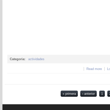
Categoria:
actividades
Read more
abou
Lo
MED
Páginas
« primera
‹ anterior
1