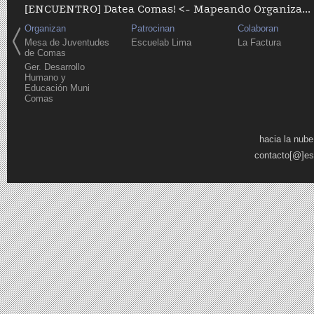
[ENCUENTRO] Datea Comas! <- Mapeando Organiza...
Organizan
Patrocinan
Colaboran
Mesa de Juventudes
Escuelab Lima
La Factura
de Comas
Ger. Desarrollo
Humano y
Educación Muni
Comas
Páginas
hacia la nube
contacto[@]es