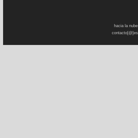
Páginas
hacia la nube
contacto[@]es