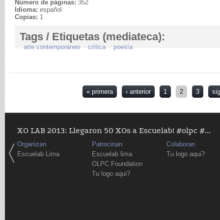
Número de páginas:
352
Idioma:
español
Copias:
1
Tags / Etiquetas (mediateca):
arte contemporáneo
crítica
poesía
Páginas
« primera
‹ anterior
1
2
3
si
XO LAB 2013: Llegaron 50 XOs a Escuelab! #olpc #...
Organizan
Patrocinan
Colaboran
Escuelab Lima
Escuelab lima
Tu logo aqui?
OLPC Foundation
Tu logo aqui?