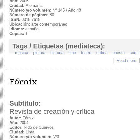
Año:
2006
Ciudad:
Alemania
Número y/o volumen:
Nº 145 / Año 48
Número de páginas:
80
ISSN:
0018-7615
Ubicación:
arte contemporáneo
Idioma:
español
Copias:
1
Tags / Etiquetas (mediateca):
musica
pintura
historia
cine
teatro
crítica
poesía
cómi
Read more
a
Fórnix
Subtítulo:
Revista de creación y crítica
Autor:
Fórnix
Año:
2004
Editor:
Nido de Cuervos
Ciudad:
Lima
Número y/o volumen:
Nº3