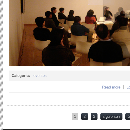
Categoria:
eventos
Read more
about
Lo
PLAS
Páginas
1
2
3
siguiente ›
ú