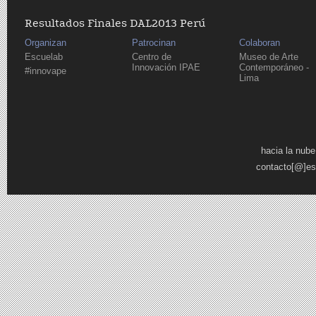
Resultados Finales DAL2013 Perú
Organizan
Patrocinan
Colaboran
Escuelab
Centro de
Museo de Arte
Innovación IPAE
Contemporáneo -
#innovape
Lima
Páginas
hacia la nube
contacto[@]es