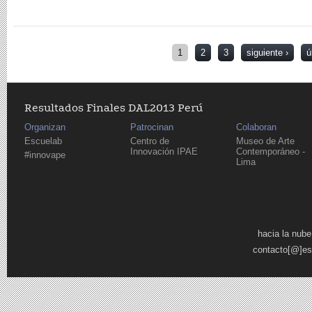
Páginas
1
2
3
siguiente ›
ú
Resultados Finales DAL2013 Perú
Organizan
Patrocinan
Colaboran
Escuelab
Centro de
Museo de Arte
Innovación IPAE
Contemporáneo -
#innovape
Lima
Páginas
hacia la nube
contacto[@]es