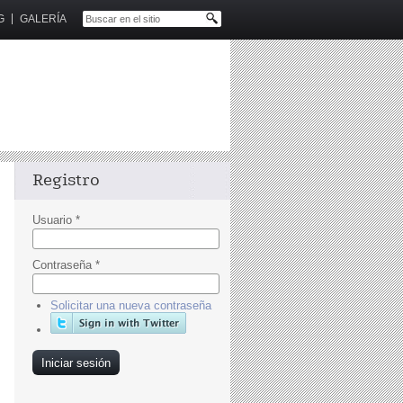
G
GALERÍA
Registro
Usuario
*
Contraseña
*
Solicitar una nueva contraseña