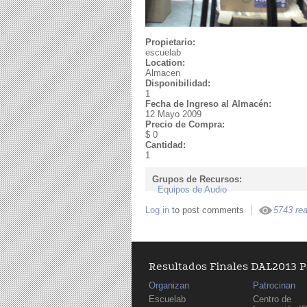
Propietario:
escuelab
Location:
Almacen
Disponibilidad:
1
Fecha de Ingreso al Almacén:
12 Mayo 2009
Precio de Compra:
$ 0
Cantidad:
1
Grupos de Recursos:
Equipos de Audio
Log in
to post comments
5743 re
Resultados Finales DAL2013 
Organizan
Patrocinan
Escuelab
Centro de