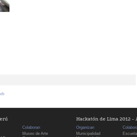
ads
Perú
Hackatón de Lima 2012 - 
Colaboran
Organizan
Colabor
Museo de Arte
Municipalidad
Escuela