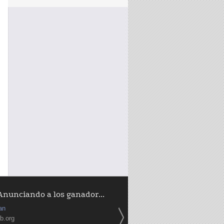
Anunciando a los ganador...
an
b.org