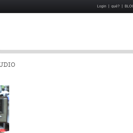
Login
qué?
BLO
UDIO