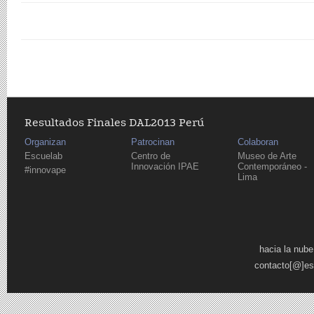
Resultados Finales DAL2013 Perú
Organizan
Patrocinan
Colaboran
Escuelab
Centro de
Museo de Arte
Innovación IPAE
Contemporáneo -
#innovape
Lima
Páginas
hacia la nube
contacto[@]es