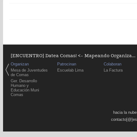
[ENCUENTRO] Datea Comas! <- Mapeando Organiza...
Organizan
Patrocinan
Colaboran
Mesa de Juventudes
Escuelab Lima
La Factura
de Comas
Ger. Desarrollo
Humano y
Educación Muni
Comas
Páginas
hacia la nube
contacto[@]es