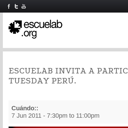
ESCUELAB INVITA A PARTIC
TUESDAY PERÚ.
Cuándo::
7 Jun 2011 -
7:30pm
to
11:00pm