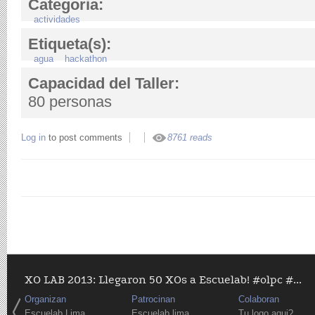
Categoria:
actividades
Etiqueta(s):
agua
hackathon
Capacidad del Taller:
80 personas
Log in
to post comments
8761 reads
XO LAB 2013: Llegaron 50 XOs a Escuelab! #olpc #...
Organizan
Patrocinan
Colaboran
Escuelab Lima
Escuelab lima
Tu logo aqui?