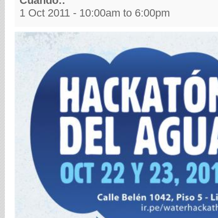
Cuándo::
1 Oct 2011 -
10:00am
to
6:00pm