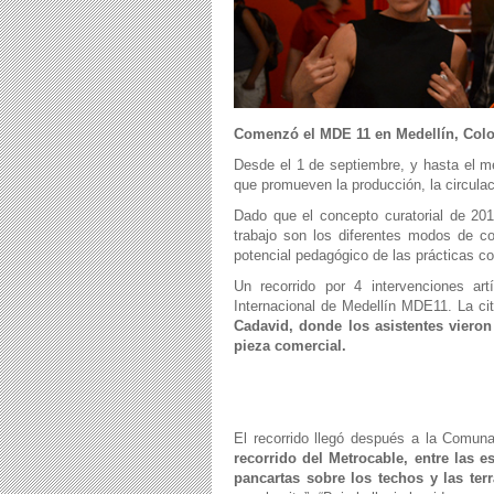
Comenzó el MDE 11 en Medellín, Colo
Desde el 1 de septiembre, y hasta el m
que promueven la producción, la circulac
Dado que el concepto curatorial de 201
trabajo son los diferentes modos de c
potencial pedagógico de las prácticas co
Un recorrido por 4 intervenciones ar
Internacional de Medellín MDE11. La cita
Cadavid, donde los asistentes vieron
pieza comercial.
El recorrido llegó después a la Comuna
recorrido del Metrocable, entre las 
pancartas sobre los techos y las ter