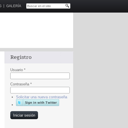
G
GALERÍA
Registro
Usuario
*
Contraseña
*
Solicitar una nueva contraseña