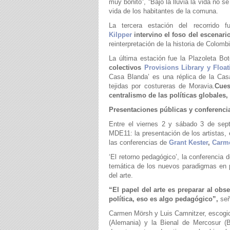
muy bonito”, “Bajo la lluvia la vida no 
vida de los habitantes de la comuna.
La tercera estación del recorrido 
Kilpper
intervino el foso del esce
reinterpretación de la historia de Colombi
La última estación fue la Plazoleta Bo
colectivos
Provisions Library y Float
Casa Blanda’ es una réplica de la Ca
tejidas por costureras de Moravia.
Cues
centralismo de las políticas globales,
Presentaciones públicas y conferenci
Entre el viernes 2 y sábado 3 de septi
MDE11: la presentación de los artistas,
las conferencias de
Grant Kester
,
Carm
‘El retorno pedagógico’, la conferencia 
temática de los nuevos paradigmas en p
del arte.
“El papel del arte es preparar al ob
política, eso es algo pedagógico”,
señ
Carmen Mörsh y Luis Camnitzer, escogi
(Alemania) y la Bienal de Mercosur (B