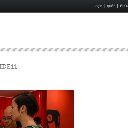
Login
qué?
BLO
MDE11