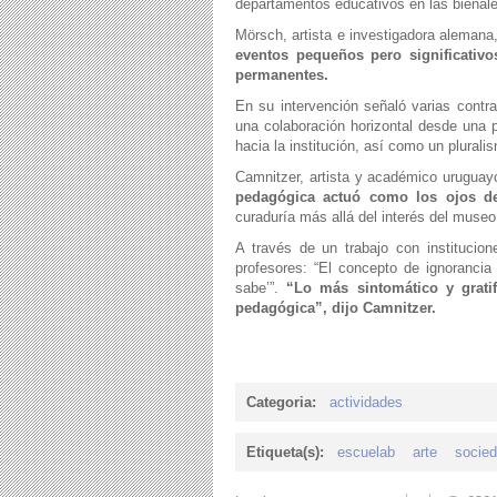
departamentos educativos en las bienale
Mörsch, artista e investigadora aleman
eventos pequeños pero significativo
permanentes.
En su intervención señaló varias contra
una colaboración horizontal desde una p
hacia la institución, así como un plurali
Camnitzer, artista y académico uruguayo
pedagógica actuó como los ojos de
curaduría más allá del interés del museo
A través de un trabajo con institucio
profesores: “El concepto de ignorancia
sabe’”.
“Lo más sintomático y gratif
pedagógica”, dijo Camnitzer.
Categoria:
actividades
Etiqueta(s):
escuelab
arte
socie