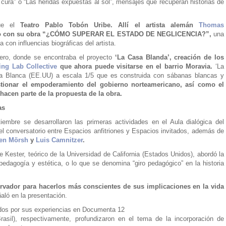
se cura” o “Las heridas expuestas al sol”, mensajes que recuperan historias de
fue el
Teatro Pablo Tobón Uribe. Allí el artista alemán
Thomas
nario con su obra “¿CÓMO SUPERAR EL ESTADO DE NEGLICENCIA?”,
una
a con influencias biográficas del artista.
tero, donde se encontraba el proyecto
‘La Casa Blanda’, creación de los
ing Lab Collective
que ahora puede visitarse en el barrio Moravia.
‘La
sa Blanca (EE.UU) a escala 1/5 que es construida con sábanas blancas y
tionar el empoderamiento del gobierno norteamericano, así como el
 hacen parte de la propuesta de la obra.
as
embre se desarrollaron las primeras actividades en el Aula dialógica del
 el conversatorio entre Espacios anfitriones y Espacios invitados, además de
en Mörsh
y
Luis Camnitzer
.
de Kester, teórico de la Universidad de California (Estados Unidos), abordó la
edagogía y estética, o lo que se denomina “giro pedagógico” en la historia
servador para hacerlos más conscientes de sus implicaciones en la vida
aló en la presentación.
dos por sus experiencias en Documenta 12
rasil), respectivamente, profundizaron en el tema de la incorporación de