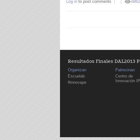
Log in
to post comments
6861
Resultados Finales DAL2013 
Organizan
Patrocinan
Escuelab
Centro de
Innovación I
#innovape
Páginas