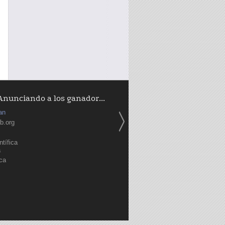
Anunciando a los ganador...
an
b.org
tífica
a
ica