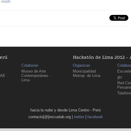
 reads
Perú
Hackatón de Lima 2012 - 
Colaboran
Organizan
Colabor
Museo de Arte
Municipalidad
Escuela
PAE
Contemporáneo -
Metrop. de Lima
giz
Lima
Red Cien
Peruan
Telefón
hacia la nube y desde Lima Centro - Perú
contacto[@]escuelab.org |
twitter
|
facebook