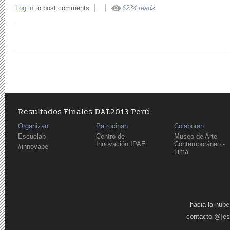
Log in
to post comments
6234 reads
Resultados Finales DAL2013 Perú
Organizan
Patrocinan
Colaboran
Escuelab
Centro de
Museo de Arte
Innovación IPAE
Contemporáneo -
#innovape
Lima
Páginas
hacia la nube
contacto[@]es