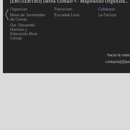
[ENCUENTRO] Datea Comas! <- Mapeando Organiza...
Organizan
Patrocinan
Colaboran
Mesa de Juventudes
Escuelab Lima
La Factura
de Comas
Ger. Desarrollo
Humano y
Educación Muni
Comas
Páginas
hacia la nube
contacto[@]es