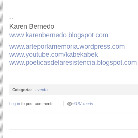
--
Karen Bernedo
www.karenbernedo.blogspot.com
www.arteporlamemoria.wordpress.com
www.youtube.com/kabekabek
www.poeticasdelaresistencia.blogspot.com
Categoria:
eventos
Log in
to post comments
6187 reads