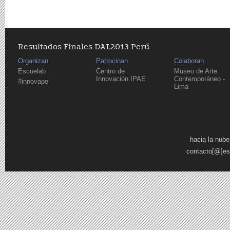
Resultados Finales DAL2013 Perú
Organizan
Patrocinan
Colaboran
Escuelab
Centro de
Museo de Arte
Innovación IPAE
Contemporáneo -
#innovape
Lima
Páginas
hacia la nube
contacto[@]es