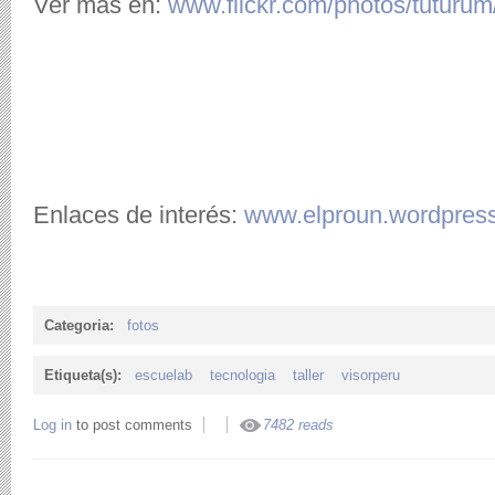
Ver más en:
www.flickr.com/photos/tutur
Enlaces de interés:
www.elproun.wordpres
Categoria:
fotos
Etiqueta(s):
escuelab
tecnologia
taller
visorperu
Log in
to post comments
7482 reads