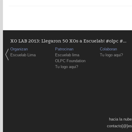
XO LAB 2013: Llegaron 50 XOs a Escuelab! #olpc #...
Organizan
Patrocinan
Colaboran
Escuelab Lima
Escuelab lima
Tu logo aqui?
OLPC Foundation
Tu logo aqui?
Páginas
hacia la nube
contacto[@]es