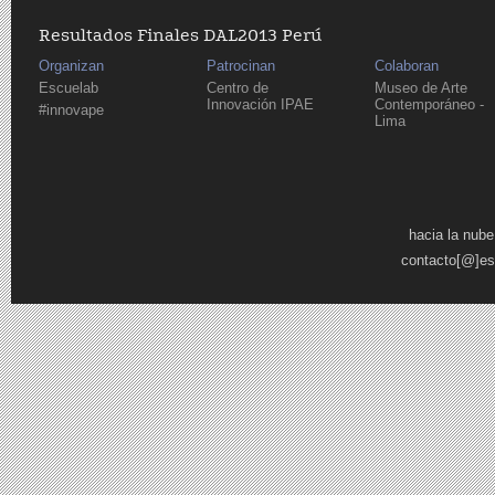
Resultados Finales DAL2013 Perú
Organizan
Patrocinan
Colaboran
Escuelab
Centro de
Museo de Arte
Innovación IPAE
Contemporáneo -
#innovape
Lima
Páginas
hacia la nube
contacto[@]es