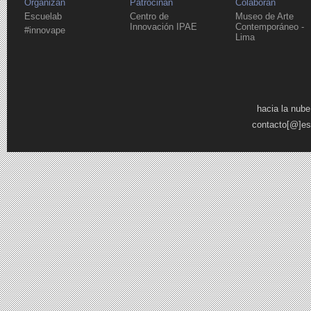
Organizan
Patrocinan
Colaboran
Escuelab
Centro de
Museo de Arte
Innovación IPAE
Contemporáneo -
#innovape
Lima
Páginas
hacia la nube
contacto[@]es