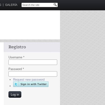
G
GALERÍA
Registro
Username
*
Password
*
Request new password