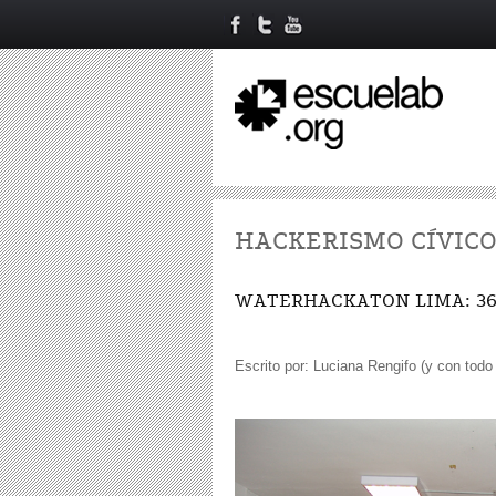
HACKERISMO CÍVIC
WATERHACKATON LIMA: 36 h
Escrito por: Luciana Rengifo (y con tod