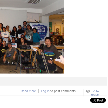
Read more
about WATERHACKATON LIMA: 36 horas por e
Log in
to post comments
12907
agua.
reads