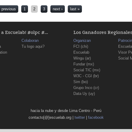
‹ previous
1
2
3
next ›
last »
a Escuelab! #olpc #...
Los Ganadores Regionales D
Colaboran
Organizan
Patroci
a
Tu logo aqui?
FCI (chi)
Escuela
tion
Escuelab
Visor P
Wingu (ar)
Social 
Fundar (mx)
Social TIC (mx)
W3C - CGI (br)
Sim (bo)
Grupo Inco (cr)
Data Uy (uy)
hacia la nube y desde Lima Centro - Perú
contacto[@]escuelab.org |
twitter
|
facebook