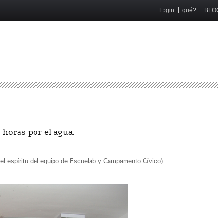
Login
qué?
BLO
O
oras por el agua.
o el espíritu del equipo de Escuelab y Campamento Cívico)