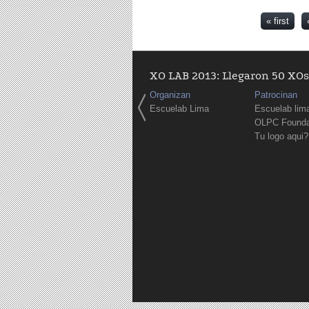
Pages
« first
XO LAB 2013: Llegaron 50 XOs 
Organizan
Patrocinan
Escuelab Lima
Escuelab lim
OLPC Founda
Tu logo aqui?
Pages