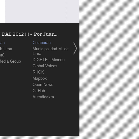
AL 2012 !!! - Por Juan...
nan
Colaboran
b Lima
Municipalidad M. de
Lima
erú
DIGETE - Minedu
Media Group
Global Voices
RHOK
Mapbox
Open News
GitHub
Autodidakta