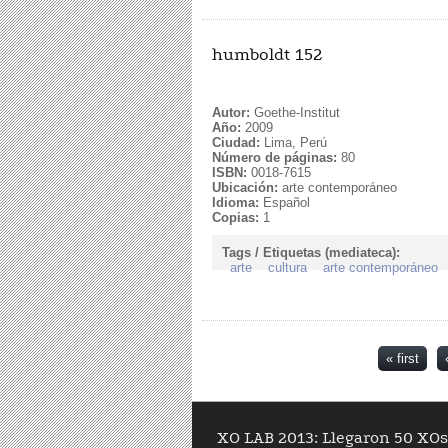
humboldt 152
Autor:
Goethe-Institut
Año:
2009
Ciudad:
Lima, Perú
Número de páginas:
80
ISBN:
0018-7615
Ubicación:
arte contemporáneo
Idioma:
Español
Copias:
1
Tags / Etiquetas (mediateca):
arte
cultura
arte contemporáneo
Pages
« first
XO LAB 2013: Llegaron 50 XOs 