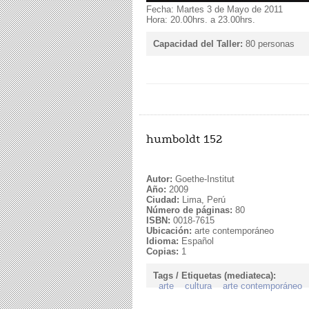
Fecha: Martes 3 de Mayo de 2011
Hora: 20.00hrs. a 23.00hrs.
Capacidad del Taller:
80 personas
humboldt 152
Autor:
Goethe-Institut
Año:
2009
Ciudad:
Lima, Perú
Número de páginas:
80
ISBN:
0018-7615
Ubicación:
arte contemporáneo
Idioma:
Español
Copias:
1
Tags / Etiquetas (mediateca):
arte
cultura
arte contemporáneo