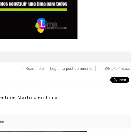
Read more
about Convocatoria para Artistas: "Cultura Viva pa
Log in
to post comments
9754 reads
la nueva Lima"
a e Inne Martino en Lima
pm