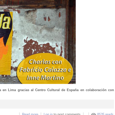
zza en Lima gracias al Centro Cultural de España en colaboración con
Read more
about Charlas con Fabricio Caiazza e Inne Martin
Log in
to post comments
8535 reads