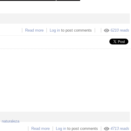
Read more
about Escuelab acoge a First Tuesday Lima y a la
Log in
to post comments
6210 reads
industrias culturales y creativas.
naturaleza
Read more
about humboldt 152
Log in
to post comments
4713 reads