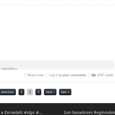
naturaleza
Read more
about humboldt 152
Log in
to post comments
4787 reads
‹ previous
1
2
3
next ›
last »
a Escuelab! #olpc #...
Los Ganadores Regionales D