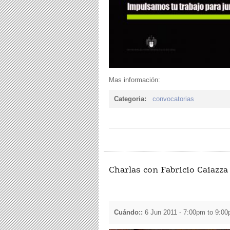
Mas información:
Categoria:
convocatorias
Charlas con Fabricio Caiazz
Cuándo::
6 Jun 2011 -
7:00pm
to
9:00