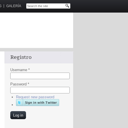
G
GALERÍA
Registro
Username
*
Password
*
Request new password