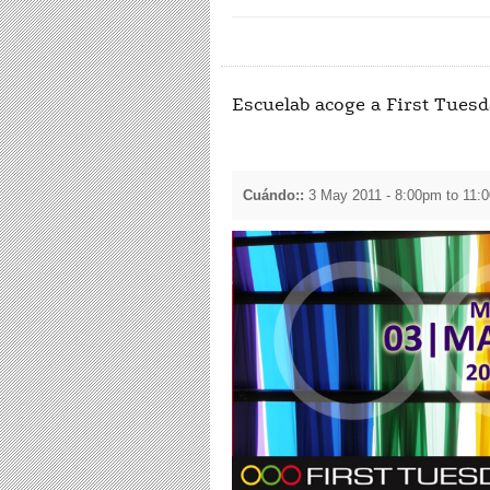
Escuelab acoge a First Tuesda
Cuándo::
3 May 2011 -
8:00pm
to
11: