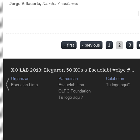
Jorge Villacorta,
Director Académico
Pages
« first
‹ previous
1
2
3
XO LAB 2013: Llegaron 50 XOs a Escuelab! #olpc #...
Organizan
Patrocinan
Colaboran
Escuelab Lima
Escuelab lima
Tu logo aqui?
OLPC Foundation
Tu logo aqui?