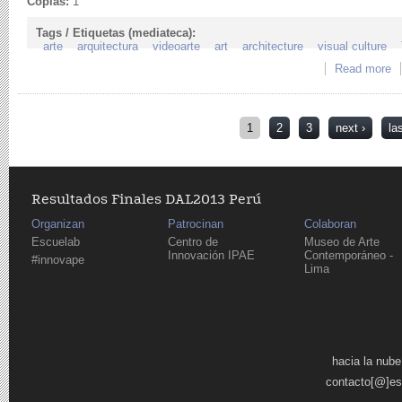
Copias:
1
Tags / Etiquetas (mediateca):
arte
arquitectura
videoarte
art
architecture
visual culture
Read more
ab
Pages
1
2
3
next ›
la
Resultados Finales DAL2013 Perú
Organizan
Patrocinan
Colaboran
Escuelab
Centro de
Museo de Arte
Innovación IPAE
Contemporáneo -
#innovape
Lima
Pages
hacia la nube
contacto[@]es