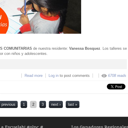
S COMUNITARIAS
de nuestra residente:
Vanessa Bosquez
. Los talleres se
dor con niños y adolescentes.
Read more
about Convocatoria para participar en talleres de
Log in
to post comments
6708 reads
proyecto: Radios Comunitarias
‹ previous
1
2
3
next ›
last »
a Escuelab! #olpc #...
Los Ganadores Regionales D