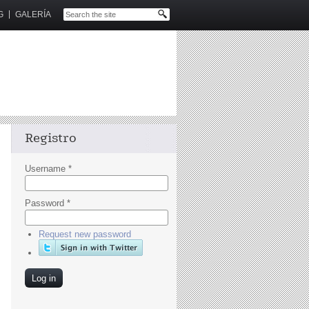
G
GALERÍA
Registro
Username
*
Password
*
Request new password