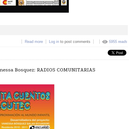
Read more
about Exposición: Pequeños Cuenta cuentos d
Log in
to post comments
5955 reads
Pachacutec
 Vanessa Bosquez: RADIOS COMUNITARIAS