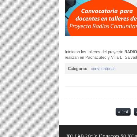
Iniciaron los talleres del proyecto
RADIO
realizan en Pachacutec y Villa El Salva
Categoria:
convocatorias
Pages
« first
XO LAB 2013: Llegaron 50 XOs 