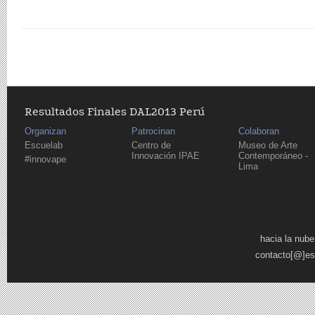
Resultados Finales DAL2013 Perú
Organizan
Patrocinan
Colaboran
Escuelab
Centro de
Museo de Arte
Innovación IPAE
Contemporáneo -
#innovape
Lima
Pages
hacia la nube
contacto[@]es