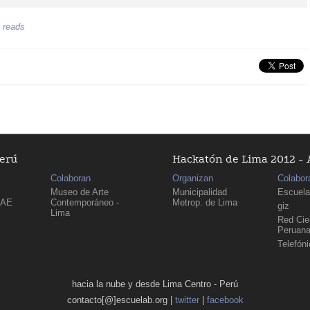
 reads
Perú
Hackatón de Lima 2012 - 
Colaboran
Organizan
Colabor
Museo de Arte
Municipalidad
Escuela
PAE
Contemporáneo -
Metrop. de Lima
giz
Lima
Red Cien
Peruan
Telefón
hacia la nube y desde Lima Centro - Perú
contacto[@]escuelab.org |
twitter
|
facebook