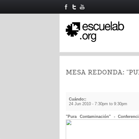
MESA REDONDA: "P
Cuándo::
24 Jun 2010 -
7:30pm
to
9:30pm
"Pura Contaminación" - Conferenci