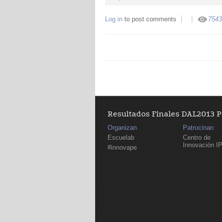
Log in
to post comments
7543
Resultados Finales DAL2013 
Organizan
Patrocinan
Escuelab
Centro de
Innovación I
#innovape
Pages