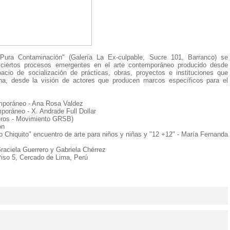
Pura Contaminación" (Galería La Ex-culpable, Sucre 101, Barranco) se
 ciertos procesos emergentes en el arte contemporáneo producido desde
cio de socialización de prácticas, obras, proyectos e instituciones que
ana, desde la visión de actores que producen marcos específicos para el
emporáneo - Ana Rosa Valdez
mporáneo - X. Andrade Full Dollar
reros - Movimiento GRSB)
ón
o Chiquito" encuentro de arte para niños y niñas y "12 +12" - María Fernanda
Graciela Guerrero y Gabriela Chérrez
Piso 5, Cercado de Lima, Perú