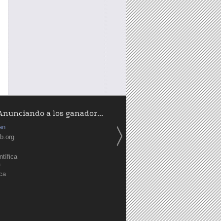
Anunciando a los ganador...
an
b.org
tífica
a
ica