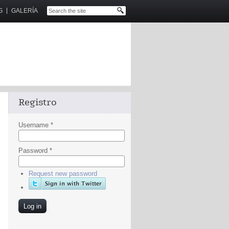
G
GALERÍA
Registro
Username
*
Password
*
Request new password