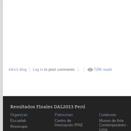
kiko's blog
Log in
to post comments
7296 reads
Resultados Finales DAL2013 Perú
Organizan
Patrocinan
Colaboran
Escuelab
Centro de
Museo de Arte
Innovación IPAE
Contemporáneo -
#innovape
Lima