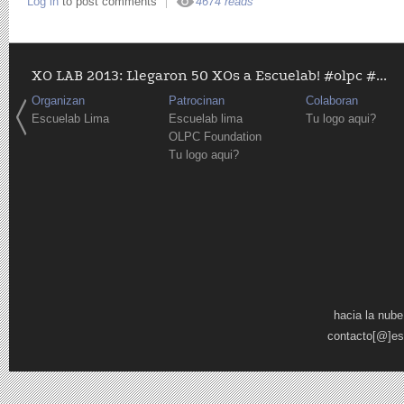
Log in
to post comments
4674 reads
XO LAB 2013: Llegaron 50 XOs a Escuelab! #olpc #...
Organizan
Patrocinan
Colaboran
Escuelab Lima
Escuelab lima
Tu logo aqui?
OLPC Foundation
Tu logo aqui?
Pages
hacia la nube
contacto[@]es