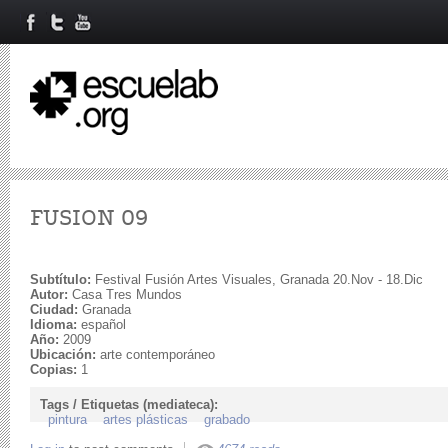
FUSION 09
Subtítulo:
Festival Fusión Artes Visuales, Granada 20.Nov - 18.Dic
Autor:
Casa Tres Mundos
Ciudad:
Granada
Idioma:
español
Año:
2009
Ubicación:
arte contemporáneo
Copias:
1
Tags / Etiquetas (mediateca):
pintura
artes plásticas
grabado