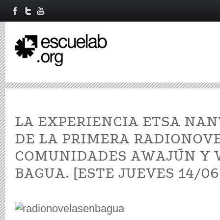
LA EXPERIENCIA ETSA NAN
DE LA PRIMERA RADIONOV
COMUNIDADES AWAJÚN Y 
BAGUA. [ESTE JUEVES 14/0