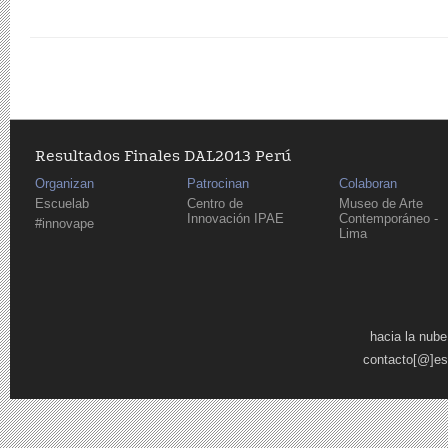
Resultados Finales DAL2013 Perú
Organizan
Patrocinan
Colaboran
Escuelab
Centro de
Museo de Arte
Innovación IPAE
Contemporáneo -
#innovape
Lima
Pages
hacia la nube
contacto[@]es