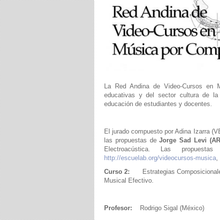
La Red Andina de Video-Cursos en Mú
educativas y del sector cultura de la
educación de estudiantes y docentes.
El jurado compuesto por Adina Izarra (V
las propuestas de
Jorge Sad Levi (A
Electroacústica. Las propuesta
http://escuelab.org/videocursos-musica
,
Curso 2:
Estrategias Composicionales 
Musical Efectivo.
Profesor:
Rodrigo Sigal (México)