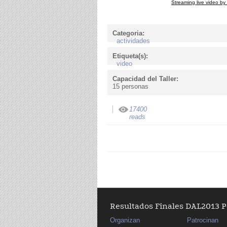
Streaming live video by
Categoria:
actividades
Etiqueta(s):
video
Capacidad del Taller:
15 personas
17400
reads
Resultados Finales DAL2013 
Organizan
Patrocinan