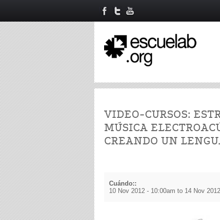
VIDEO-CURSOS: EST
MÚSICA ELECTROAC
CREANDO UN LENGU
Cuándo::
10 Nov 2012 - 10:00am
to
14 Nov 2012