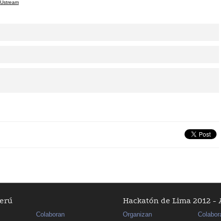
 Ustream
Perú
Hackatón de Lima 2012 - 
Colaboran
Organizan
Colabor