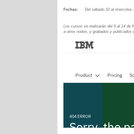
Fechas:
Del sábado 10 al miercoles 1
Los cursos se realizarán del 5 al 14 de 
a otros nodos, y grabados y publicados 