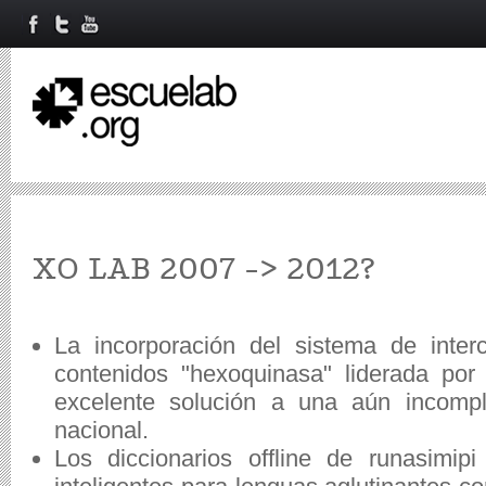
XO LAB 2007 -> 2012?
La incorporación del sistema de inter
contenidos "hexoquinasa" liderada po
excelente solución a una aún incompl
nacional.
Los diccionarios offline de runasimip