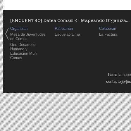
[ENCUENTRO] Datea Comas! <- Mapeando Organiza...
Organizan
Patrocinan
Colaboran
Mesa de Juventudes
Escuelab Lima
La Factura
de Comas
Ger. Desarrollo
Humano y
Educación Muni
Comas
Pages
hacia la nube
contacto[@]es