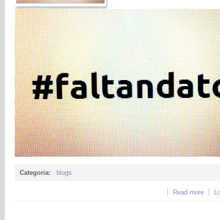
Categoria:
blogs
Read more
abou
Lo
FUNCI
- Mié