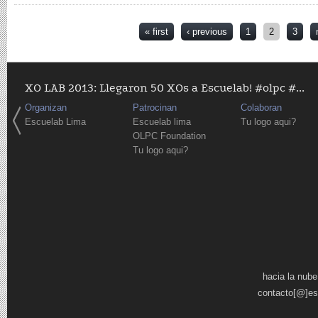
Pages
« first
‹ previous
1
2
3
XO LAB 2013: Llegaron 50 XOs a Escuelab! #olpc #...
Organizan
Patrocinan
Colaboran
Escuelab Lima
Escuelab lima
Tu logo aqui?
OLPC Foundation
Tu logo aqui?
Pages
hacia la nube
contacto[@]es