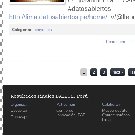
c/ @MuniLima: "Catá
#datosabierto
http://lima.datosabiertos.pe/home/
v/@lleon
Categoria:
proyectos
Read more
about
Lo
Pages
1
2
3
next ›
la
Resultados Finales DAL2013 Perú
Organizan
Patrocinan
Colaboran
Escuelab
Centro de
Museo de Arte
Innovación IPAE
Contemporáneo -
#innovape
Lima