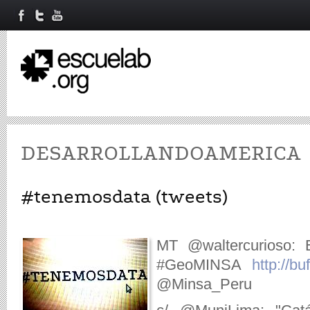
DESARROLLANDOAMERICA
#tenemosdata (tweets)
MT @waltercurioso: E
#GeoMINSA
http://bu
@Minsa_Peru