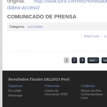
original:
http://lafactura.com/es/noveda
datea-acceso/
COMUNICADO DE PRENSA
Categoria:
actividades
Read more
abou
Lo
- 18:
Pages
1
2
3
next ›
la
Resultados Finales DAL2013 Perú
Organizan
Patrocinan
Colaboran
Escuelab
Centro de
Museo de Arte
Innovación IPAE
Contemporáneo -
#innovape
Lima