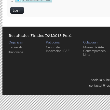
Resultados Finales DAL2013 Perú
Organizan
Patrocinan
Colaboran
Escuelab
Centro de
Museo de Arte
Innovación IPAE
Contemporáneo -
#innovape
Lima
Pages
hacia la nube
contacto[@]es