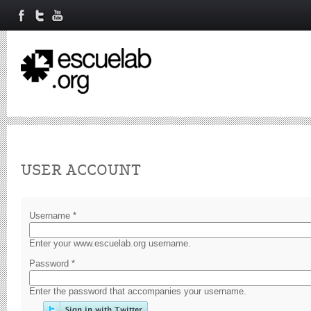
Primary tabs
USER ACCOUNT
Username
*
Enter your www.escuelab.org username.
Password
*
Enter the password that accompanies your username.