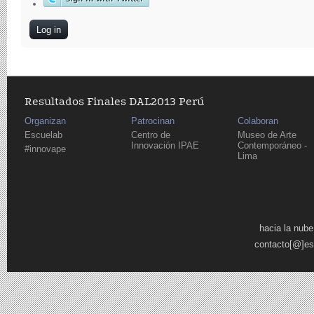
Resultados Finales DAL2013 Perú
Organizan
Patrocinan
Colaboran
Escuelab
Centro de
Museo de Arte
Innovación IPAE
Contemporáneo -
#innovape
Lima
Pages
hacia la nube
contacto[@]es