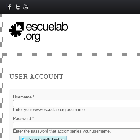
Primary tabs
USER ACCOUNT
Username
*
Enter your www.escuelab.org username.
Password
*
Enter the password that accompanies your username.