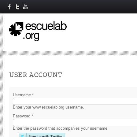
Primary tabs
USER ACCOUNT
Username
*
Enter your www.escuelab.org username.
Password
*
Enter the password that accompanies your username.