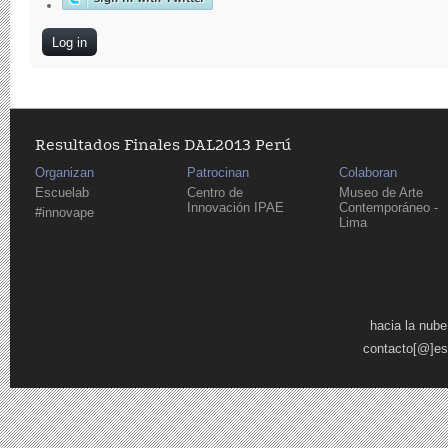
Resultados Finales DAL2013 Perú
Organizan
Patrocinan
Colaboran
Escuelab
Centro de
Museo de Arte
Innovación IPAE
Contemporáneo -
#innovape
Lima
Pages
hacia la nube
contacto[@]es