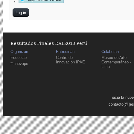
Resultados Finales DAL2013 Perú
Organizan
Patrocinan
Colaboran
Escuelab
Centro de
Museo de Arte
Innovación IPAE
Contemporáneo -
#innovape
Lima
Pages
hacia la nube
contacto[@]es