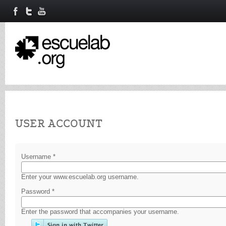
Primary tabs
USER ACCOUNT
Username
*
Enter your www.escuelab.org username.
Password
*
Enter the password that accompanies your username.