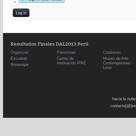
Resultados Finales DAL2013 Perú
Organizan
Patrocinan
Colaboran
Escuelab
Centro de
Museo de Arte
Innovación IPAE
Contemporáneo -
#innovape
Lima
Pages
hacia la nube
contacto[@]es