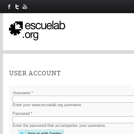
Primary tabs
USER ACCOUNT
Username
*
Enter your www.escuelab.org username.
Password
*
Enter the password that accompanies your username.