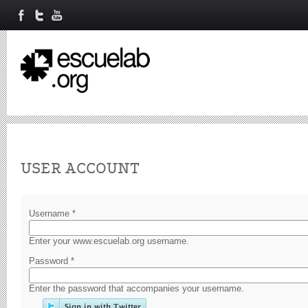
Primary tabs
USER ACCOUNT
Username
*
Enter your www.escuelab.org username.
Password
*
Enter the password that accompanies your username.