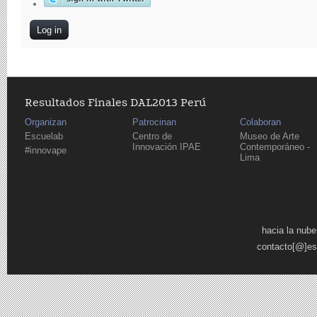
Resultados Finales DAL2013 Perú
Organizan
Patrocinan
Colaboran
Escuelab
Centro de
Museo de Arte
Innovación IPAE
Contemporáneo -
#innovape
Lima
Pages
hacia la nube
contacto[@]es