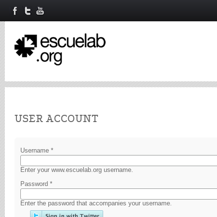
Primary tabs
USER ACCOUNT
Username
*
Enter your www.escuelab.org username.
Password
*
Enter the password that accompanies your username.