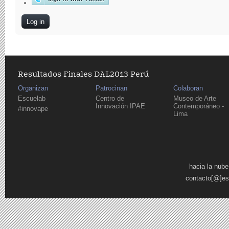
Resultados Finales DAL2013 Perú
Organizan
Patrocinan
Colaboran
Escuelab
Centro de
Museo de Arte
Innovación IPAE
Contemporáneo -
#innovape
Lima
Pages
hacia la nube
contacto[@]es